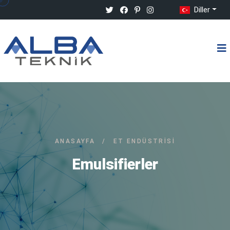
Diller
ANASAYFA
/
ET ENDÜSTRISI
Emulsifierler