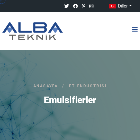
Diller
ANASAYFA
/
ET ENDÜSTRISI
Emulsifierler