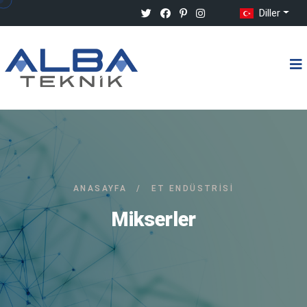
Diller
ANASAYFA
/
ET ENDÜSTRISI
Mikserler