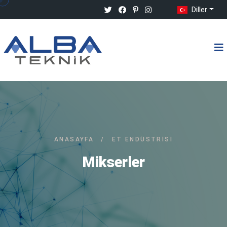
Diller
ANASAYFA
/
ET ENDÜSTRISI
Mikserler