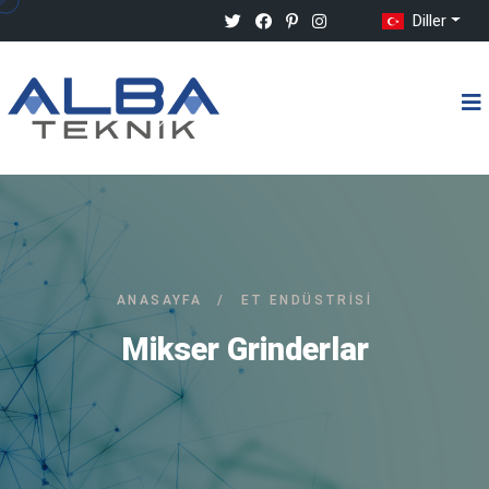
Diller
ANASAYFA
/
ET ENDÜSTRISI
Mikser Grinderlar