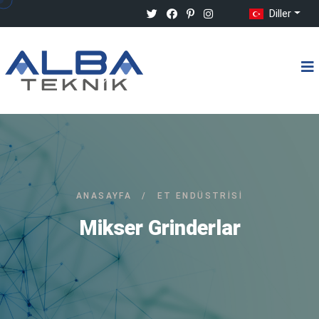
Diller
ANASAYFA
/
ET ENDÜSTRISI
Mikser Grinderlar