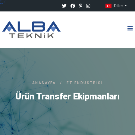
Diller
ANASAYFA
/
ET ENDÜSTRISI
Ürün Transfer Ekipmanları