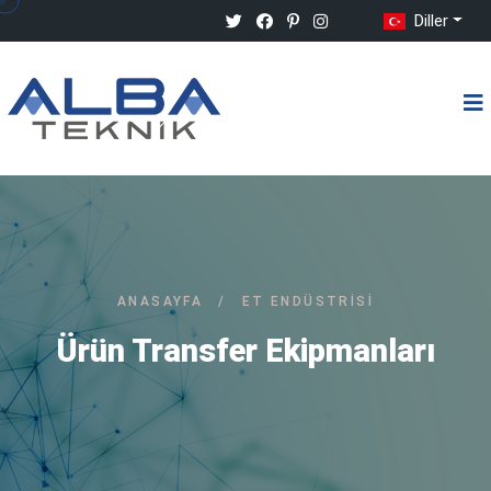
Diller
ANASAYFA
/
ET ENDÜSTRISI
Ürün Transfer Ekipmanları