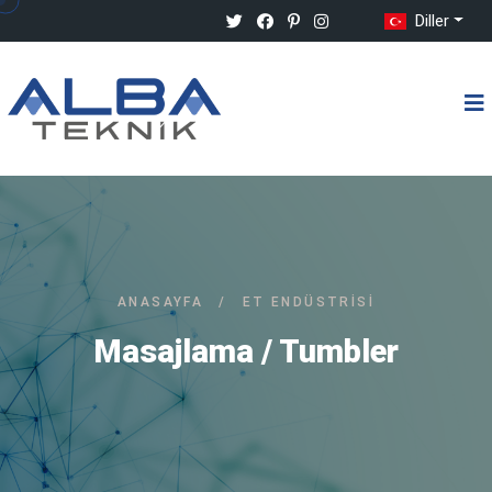
Diller
ANASAYFA
/
ET ENDÜSTRISI
Masajlama / Tumbler