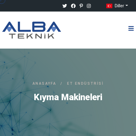
Diller
ANASAYFA
/
ET ENDÜSTRISI
Kıyma Makineleri